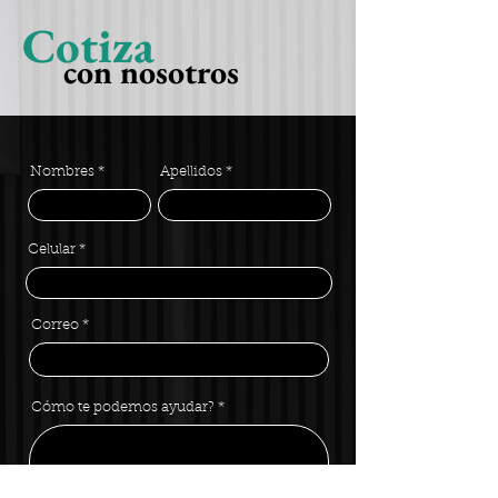
Cotiza
con nosotros
Nombres
Apellidos
Celular
Correo
Cómo te podemos ayudar?